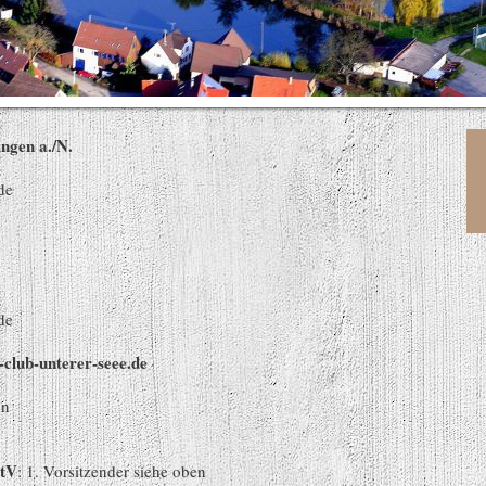
ingen a./N.
de
de
club-unterer-seee.de
en
StV
: 1. Vorsitzender siehe oben