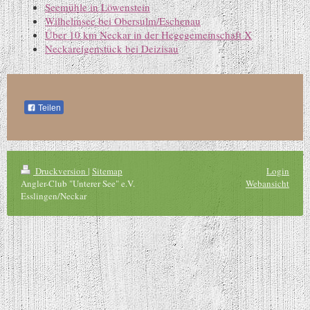
Seemühle in Löwenstein
Wilhelmsee bei Obersulm/Eschenau
Über 10 km Neckar in der Hegegemeinschaft X
Neckareigenstück bei Deizisau
Teilen
Druckversion
|
Sitemap
Login
Angler-Club "Unterer See" e.V.
Webansicht
Esslingen/Neckar